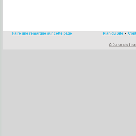
Faire une remarque sur cette page
Plan du Site
-
Cont
Créer un site inte