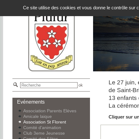
Panneau de gestion des cookies
Ce site utilise des cookies et vous donne le contrôle sur
Le 27 juin
de Saint-Br
13 enfants
Evénements
La cérémoni
Association Parents Elèves
Amicale laique
Cliquer sur u
Association St Florent
Comité d'animation
Club 3eme Jeunesse
Comité des Fêtes