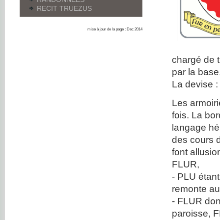
RECIT TRUEZUS
mise à jour de la page : Dec 2014
chargé de 
par la base
La devise 
Les armoirie
fois. La bo
langage hé
des cours d
font allusi
FLUR,
- PLU étan
remonte a
- FLUR dont 
paroisse,