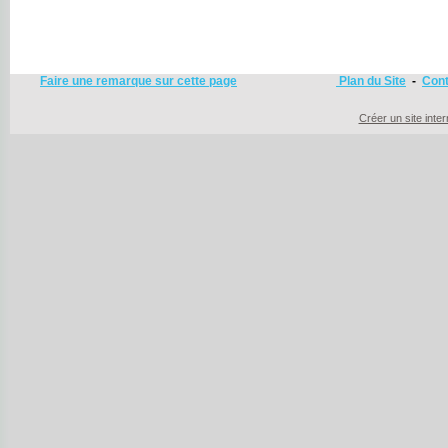
Faire une remarque sur cette page
Plan du Site
-
Cont
Créer un site inte