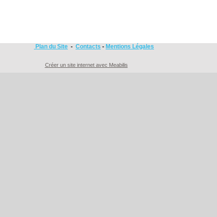
Plan du Site
-
Contacts
-
Mentions Légales
Créer un site internet avec Meabilis