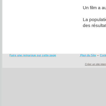
Un film a au
La populati
des résulta
Faire une remarque sur cette page
Plan du Site
-
Cont
Créer un site inte