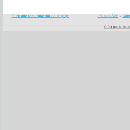
Faire une remarque sur cette page
Plan du Site
-
Cont
Créer un site inte