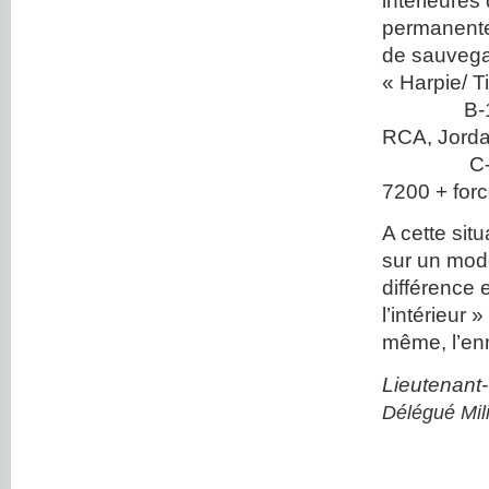
intérieure
permanente
de sauvega
« Harpie/ T
B-10.000 
RCA, Jordan
C-11.000
7200 + forc
A cette sit
sur un modè
différence e
l’intérieur 
même, l’en
Lieutenant
Délégué Mil