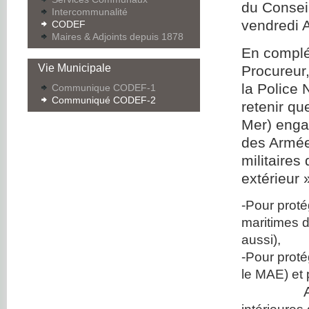
du Conseil
Intercommunalité
vendredi A
CODEF
Maires & Adjoints depuis 1878
En complé
Vie Municipale
Procureur
la Police N
Communique CODEF-1
Communiqué CODEF-2
retenir que
Mer) enga
des Armée
militaires
extérieur »
-Pour proté
maritimes d
aussi),
-Pour proté
le MAE) et 
A