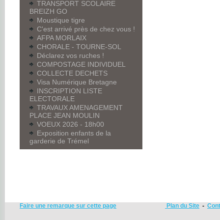
TRANSPORT SCOLAIRE
BREIZH GO
Moustique tigre
C'est arrivé près de chez vous !
AFPA MORLAIX
CHORALE - TOURNE-SOL
Déclarez vos ruches !
COMPOSTAGE INDIVIDUEL
COLLECTE DECHETS
Visa Numérique Bretagne
INSCRIPTION LISTE
ELECTORALE
TRAVAUX AMENAGEMENT
PLACE JEAN MOULIN
VOEUX 2026 - 18h00
Exposition enfants de la
garderie de Trémel
Faire une remarque sur cette page
Plan du Site
-
Cont