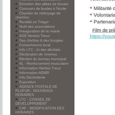
Entretien des allées de boules
Militarité 
Concours de boules à l'école
Chantier de nettoyage de
Volontari
chemins
Partenari
Ruralité en Trégor
Noël des associations
Film de pré
Inauguration de la mairie
https://yo
AGE Hentoù Treuz
Des cloches & des bougies
Consommons local
Info LTC - tri des déchets
Déclaration de revenus
Election du bureau municipal
AL - Renforcement musculaire
Information Hentoù Treuz
Information ADMR
Info Déchetterie
Exposition
AGENCE POSTALE DE
PLUFUR - NOUVEAUX
HORAIRES
LTC - CONSEIL DE
DEVELOPPEMENT
CAF - MODIFICATION DES
HORAIRES